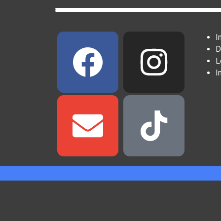
I
D
L
I