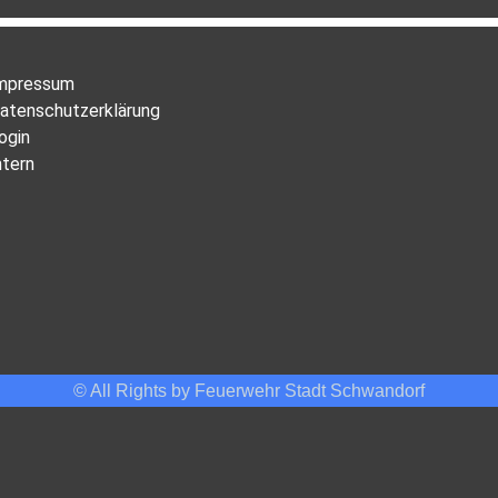
mpressum
atenschutzerklärung
ogin
ntern
© All Rights by Feuerwehr Stadt Schwandorf