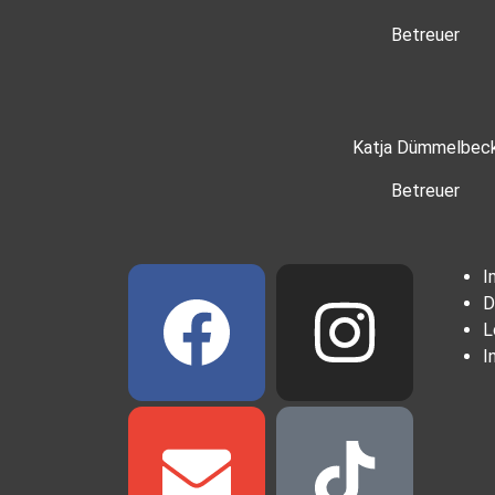
Betreuer
Katja Dümmelbec
Betreuer
I
D
L
I