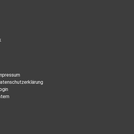
k
mpressum
atenschutzerklärung
ogin
ntern