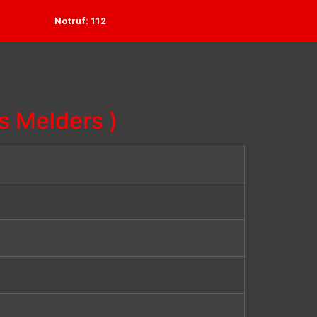
Notruf: 112
s Melders )