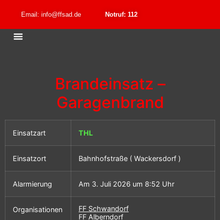
Email: info@ffsad.de
Notruf: 112
Brandeinsatz –
Garagenbrand
Einsatzart
THL
Einsatzort
Bahnhofstraße ( Wackersdorf )
Alarmierung
Am 3. Juli 2026 um 8:52 Uhr
FF Schwandorf
Organisationen
FF Alberndorf