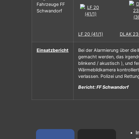
Fahrzeuge FF
Schwandorf
LF 20 (41/1)
DLAK 23-
Einsatzbericht
Bei der Alarmierung über die
I
gemacht werden, das irgendwo
blinkend / akustisch ), und f
Wärmebildkamera kontrolliert
verlassen. Polizei und Rettun
Bericht: FF Schwandorf
I