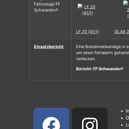
Fahrzeuge FF
Schwandorf
LF 20 (41/1)
DLAK 2
Einsatzbericht
Eine Brandmeldeanlage in e
um einen Fehlalarm gehande
verlassen.
Bericht: FF Schwandorf
I
D
L