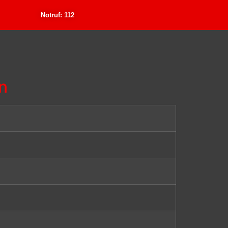
Notruf: 112
n