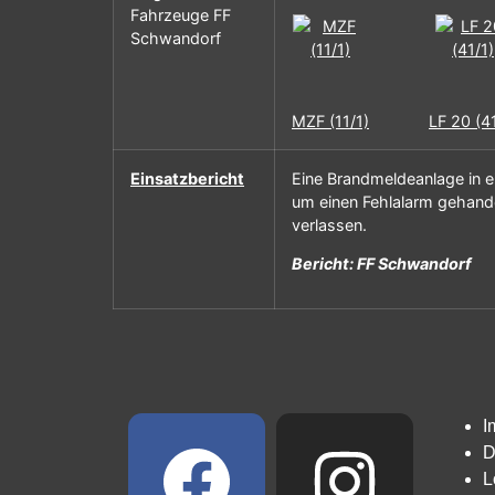
Fahrzeuge FF
Schwandorf
MZF (11/1)
LF 20 (41
Einsatzbericht
Eine Brandmeldeanlage in e
um einen Fehlalarm gehande
verlassen.
Bericht: FF Schwandorf
I
D
L