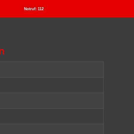
Notruf: 112
n