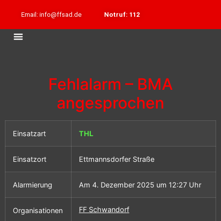
Email: info@ffsad.de
Notruf: 112
Fehlalarm – BMA
angesprochen
Einsatzart
THL
Einsatzort
Ettmannsdorfer Straße
Alarmierung
Am 4. Dezember 2025 um 12:27 Uhr
FF Schwandorf
Organisationen