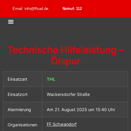
Email: info@ffsad.de
Notruf: 112
Technische Hilfeleistung –
Ölspur
Einsatzart
THL
Einsatzort
Wackersdorfer Straße
Alarmierung
Am 21. August 2025 um 15:40 Uhr
FF Schwandorf
Organisationen