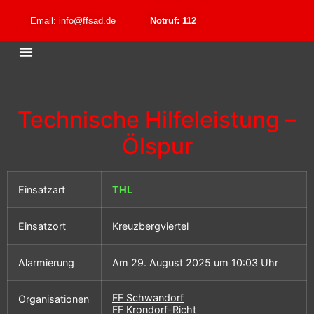
Email: info@ffsad.de
Notruf: 112
Technische Hilfeleistung –
Ölspur
Einsatzart
THL
Einsatzort
Kreuzbergviertel
Alarmierung
Am 29. August 2025 um 10:03 Uhr
FF Schwandorf
Organisationen
FF Krondorf-Richt