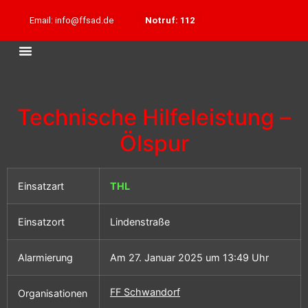
Email: info@ffsad.de
Notruf: 112
Technische Hilfeleistung –
Ölspur
Einsatzart
THL
Einsatzort
Lindenstraße
Alarmierung
Am 27. Januar 2025 um 13:49 Uhr
FF Schwandorf
Organisationen