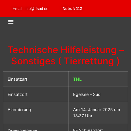
Email: info@ffsad.de
Notruf: 112
Technische Hilfeleistung –
Sonstiges ( Tierrettung )
Einsatzart
THL
Einsatzort
Egelsee – Süd
Alarmierung
Am 14. Januar 2025 um
13:37 Uhr
FF Schwandorf
Organisationen