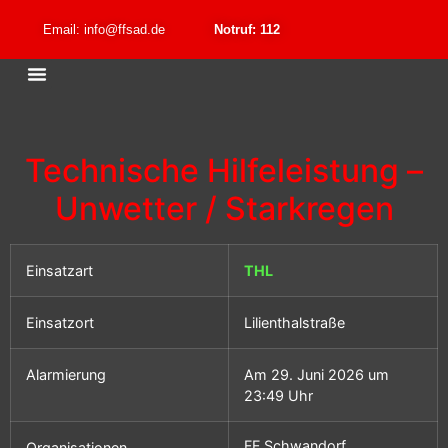
Email: info@ffsad.de
Notruf: 112
Technische Hilfeleistung –
Unwetter / Starkregen
Einsatzart
THL
Einsatzort
Lilienthalstraße
Alarmierung
Am 29. Juni 2026 um
23:49 Uhr
FF Schwandorf
Organisationen