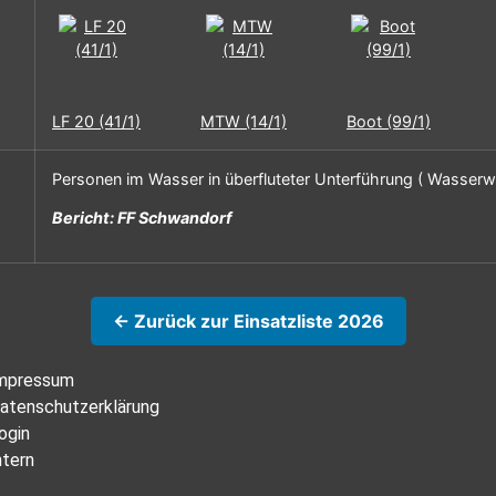
LF 20 (41/1)
MTW (14/1)
Boot (99/1)
Personen im Wasser in überfluteter Unterführung ( Wasserwa
Bericht: FF Schwandorf
← Zurück zur Einsatzliste 2026
mpressum
atenschutzerklärung
ogin
ntern