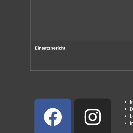
Einsatzbericht
I
D
L
I