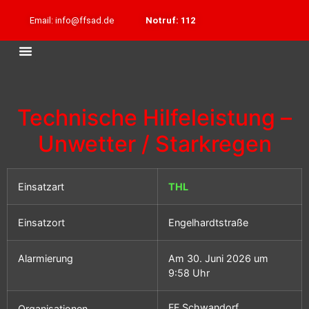
Email: info@ffsad.de
Notruf: 112
Technische Hilfeleistung –
Unwetter / Starkregen
Einsatzart
THL
Einsatzort
Engelhardtstraße
Alarmierung
Am 30. Juni 2026 um
9:58 Uhr
FF Schwandorf
Organisationen