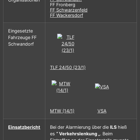
FF Fronberg
FF Schwarzenfeld
FF Wackersdorf
Eingesetzte
Fahrzeuge FF
Schwandorf
TLF 24/50 (23/1)
MTW (14/1)
VSA
Einsatzbericht
Bei der Alarmierung über die
ILS
hieß
es
“ Verkehrslenkung „
. Beim