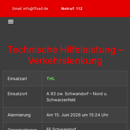
Email: info@ffsad.de
Notruf: 112
Technische Hilfeleistung –
Verkehrslenkung
Einsatzart
THL
Einsatzort
A 93 zw. Schwandorf – Nord u.
Schwarzenfeld
Alarmierung
Am 15. Juni 2026 um 15:24 Uhr
FF Schwandorf
Organisationen