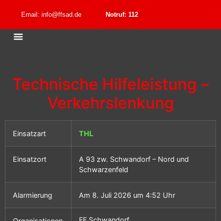
Email: info@ffsad.de
Notruf: 112
Technische Hilfeleistung –
Verkehrslenkung
Einsatzart
THL
Einsatzort
A 93 zw. Schwandorf – Nord und
Schwarzenfeld
Alarmierung
Am 8. Juli 2026 um 4:52 Uhr
FF Schwandorf
Organisationen