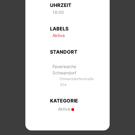
UHRZEIT
19:00
LABELS
Aktive
STANDORT
Feuerwache
Schwandorf
Ettmansdorferstraße
30a
KATEGORIE
Aktive