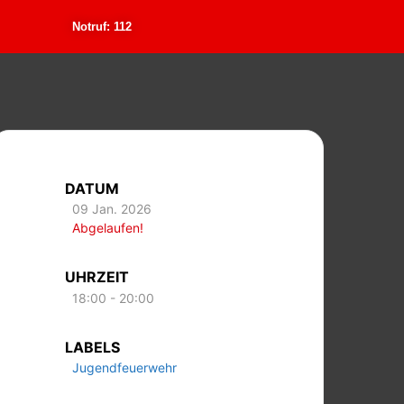
Notruf: 112
DATUM
09 Jan. 2026
Abgelaufen!
UHRZEIT
18:00 - 20:00
LABELS
Jugendfeuerwehr