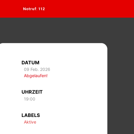
Notruf: 112
DATUM
09 Feb. 2026
Abgelaufen!
UHRZEIT
19:00
LABELS
Aktive