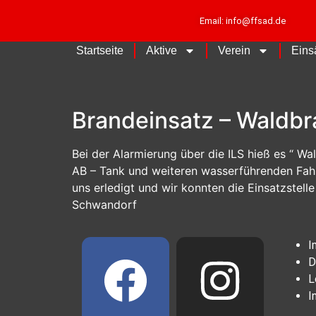
Email: info@ffsad.de
Startseite
Aktive
Verein
Eins
Brandeinsatz – Waldb
Bei der Alarmierung über die ILS hieß es “ Wa
AB – Tank und weiteren wasserführenden Fahr
uns erledigt und wir konnten die Einsatzstell
Schwandorf
I
D
L
I