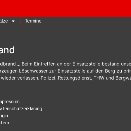
ätze
Termine
rand
ldbrand „. Beim Eintreffen an der Einsatzstelle bestand un
zeugen Löschwasser zur Einsatzstelle auf den Berg zu bri
e wieder verlassen. Polizei, Rettungsdienst, THW und Bergwa
mpressum
atenschutzerklärung
ogin
ntern