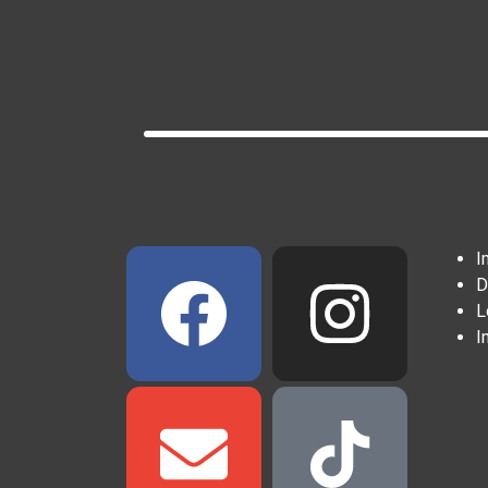
I
D
L
I