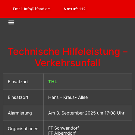
Email: info@ffsad.de
Notruf: 112
Technische Hilfeleistung –
Verkehrsunfall
Einsatzart
THL
Einsatzort
Hans – Kraus- Allee
Alarmierung
Am 3. September 2025 um 17:08 Uhr
FF Schwandorf
Organisationen
FF Alberndorf