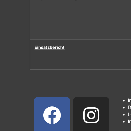
Einsatzbericht
I
D
L
I