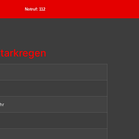
Notruf: 112
Starkregen
hr